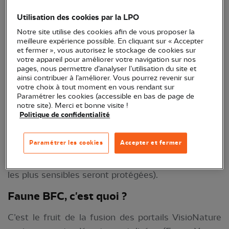
Utilisation des cookies par la LPO
Notre site utilise des cookies afin de vous proposer la
meilleure expérience possible. En cliquant sur « Accepter
et fermer », vous autorisez le stockage de cookies sur
votre appareil pour améliorer votre navigation sur nos
Vous observez un oiseau, un mammifère, un
pages, nous permettre d’analyser l’utilisation du site et
papillon, une libellule, un amphibien...?
Vous êtes
ainsi contribuer à l’améliorer. Vous pourrez revenir sur
votre choix à tout moment en vous rendant sur
bien certain·e de leur identification ? Alors n'oubliez
Paramétrer les cookies (accessible en bas de page de
pas d'
enregistrer vos observations sur les bases de
notre site). Merci et bonne visite !
Politique de confidentialité
données naturalistes
Faune-bfc.org
!
Elles sont
indispensables à l'amélioration des connaissances
Paramétrer les cookies
Accepter et fermer
de la biodiversité locale et vous permettent de
partager vos découvertes (toutefois les données
les plus sensibles seront protégées).
Faune BFC, c'est quoi ?
C’est le fruit de la fusion des portails VisioNature