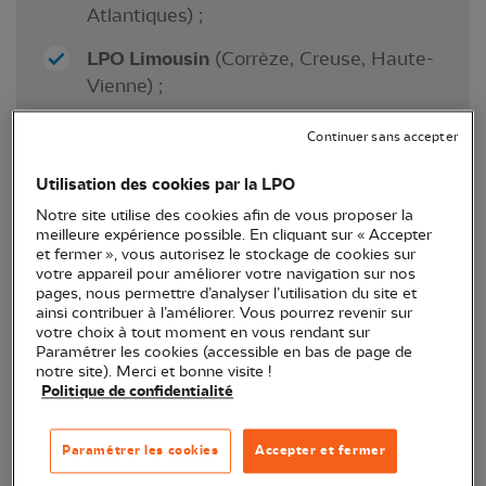
Atlantiques) ;
LPO Limousin
(Corrèze, Creuse, Haute-
Vienne) ;
LPO Poitou-Charentes
(Charente,
Continuer sans accepter
Charente-Maritime, Deux-Sèvres,
Vienne).
Utilisation des cookies par la LPO
Notre site utilise des cookies afin de vous proposer la
>> voir les pages de la LPO Nouvelle-
meilleure expérience possible. En cliquant sur « Accepter
Aquitaine et des délégations territoriales de
et fermer », vous autorisez le stockage de cookies sur
votre appareil pour améliorer votre navigation sur nos
l'Aquitaine et du Limousin.
pages, nous permettre d’analyser l’utilisation du site et
ainsi contribuer à l’améliorer. Vous pourrez revenir sur
votre choix à tout moment en vous rendant sur
Paramétrer les cookies (accessible en bas de page de
notre site). Merci et bonne visite !
Politique de confidentialité
La LPO Poitou-Charentes est la
représentante locale du réseau LPO !
Paramétrer les cookies
Accepter et fermer