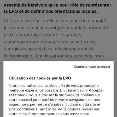
assemblée bénévole qui a pour rôle de représenter
la LPO et de définir nos orientations locales.
Cela concerne nos actions, en cours ou en projet,
les menaces qui peuvent peser sur la biodiversité
picto-charentaise comme les projets
d’aménagements (réserves de substitution,
énergies renouvelables, développement de
l’urbanisation…) ou les pratiques agricoles, mais
aussi les relations avec nos partenaires, la vie de
Continuer sans accepter
l'association et de l’équipe salariée.
Il est composé de 15 conseillères territoriales et
Utilisation des cookies par la LPO
conseillers territoriaux avec un mandat de 3 ans.
Notre site utilise des cookies afin de vous proposer la
meilleure expérience possible. En cliquant sur « Accepter
Chaque département est représenté par au moins
et fermer », vous autorisez le stockage de cookies sur
une personne élue. L’élection a lieu en amont des
votre appareil pour améliorer votre navigation sur nos
pages, nous permettre d’analyser l’utilisation du site et
assises qui se déroulent chaque début d’année.
ainsi contribuer à l’améliorer. Vous pourrez revenir sur
votre choix à tout moment en vous rendant sur
>> Afficher les membres du comité territorial