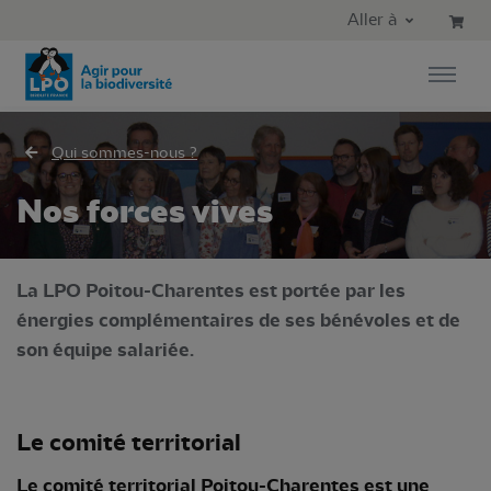
Aller au contenu principal
Aller au menu principal
Aller à
Aller à la recherche
Qui sommes-nous ?
Nos forces vives
La LPO Poitou-Charentes est portée par les
énergies complémentaires de ses bénévoles et de
son équipe salariée.
Le comité territorial
Le comité territorial Poitou-Charentes est une