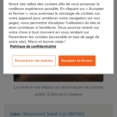
Notre site utilise des cookies afin de vous proposer la
oiseaux reviennent passer la nuit à Saint-Cyr quand
meilleure expérience possible. En cliquant sur « Accepter
d’autres animaux se réveillent. Profitez de cette
et fermer », vous autorisez le stockage de cookies sur
votre appareil pour améliorer votre navigation sur nos
sortie pour découvrir la réserve dans une ambiance
pages, nous permettre d’analyser l’utilisation du site et
crépusculaire.
ainsi contribuer à l’améliorer. Vous pourrez revenir sur
votre choix à tout moment en vous rendant sur
Paramétrer les cookies (accessible en bas de page de
notre site). Merci et bonne visite !
Politique de confidentialité
Paramétrer les cookies
Accepter et fermer
La réserve vue depuis un observatoire du sentier
public © Bernard Liégeois
Lieu :
Beaumont Saint-Cyr (86130)