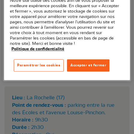
Notre site utilise des cookies afin de vous proposer la
qui volètent le long du canal de Rompsay.
meilleure expérience possible. En cliquant sur « Accepter
et fermer », vous autorisez le stockage de cookies sur
votre appareil pour améliorer votre navigation sur nos
pages, nous permettre d’analyser l’utilisation du site et
ainsi contribuer à l’améliorer. Vous pourrez revenir sur
votre choix à tout moment en vous rendant sur
Paramétrer les cookies (accessible en bas de page de
notre site). Merci et bonne visite !
Politique de confidentialité
Paramétrer les cookies
Accepter et fermer
Orthétrum réticulé © Pierre Rigou
Lieu :
La Rochelle (17)
Point de rendez-vous :
parking entre la rue
des Écoles et l'avenue Louise-Pinchon.
Horaire :
9h30
Durée :
2h30