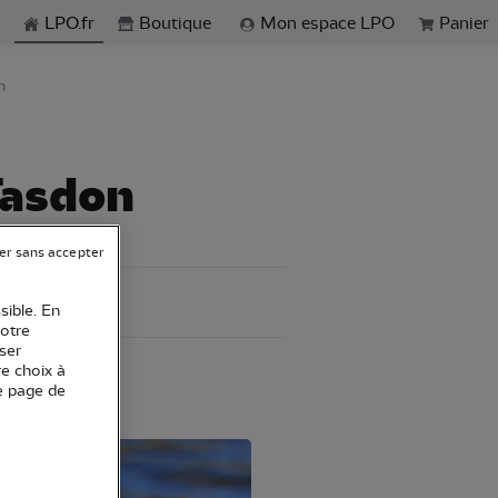
echerche
LPO.fr
Boutique
Mon espace LPO
Panier
n
Tasdon
er sans accepter
sible. En
votre
ser
re choix à
e page de