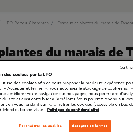
au contenu principal
Aller au menu principal
Aller à la r
LPO Poitou-Charentes
Oiseaux et plantes du marais de Tasdo
plantes du marais de 
Continu
on des cookies par la LPO
O Poitou-Charentes
Sortie nature
17 - Charente-Maritime
 utilise des cookies afin de vous proposer la meilleure expérience pos
sur « Accepter et fermer », vous autorisez le stockage de cookies sur 
pour améliorer votre navigation sur nos pages, nous permettre d’analy
ion du site et ainsi contribuer à l’améliorer. Vous pourrez revenir sur vot
nt en vous rendant sur Paramétrer les cookies (accessible en bas d
hiver, et les plantes du marais de Tasdon !
). Merci et bonne visite !
Politique de confidentialité
Paramétrer les cookies
Accepter et fermer