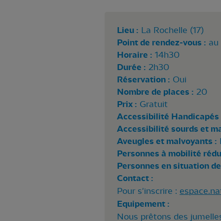
Lieu :
La Rochelle (17)
Point de rendez-vous :
au 
Horaire :
14h30
Durée :
2h30
Réservation :
Oui
Nombre de places :
20
Prix :
Gratuit
Accessibilité Handicapés 
Accessibilité sourds et m
Aveugles et malvoyants :
Personnes à mobilité rédui
Personnes en situation de
Contact :
Pour s'inscrire :
espace.na
Equipement :
Nous prêtons des jumelle