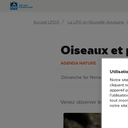
Aller 
Accueil LPO.fr
La LPO en Nouvelle-Aquitaine
Oiseaux et 
AGENDA NATURE
Utilisati
Dimanche 1er février 2026
LP
Notre site
cliquant 
appareil 
l’utilisat
tout mome
Venez observer les oiseaux d'
notre site