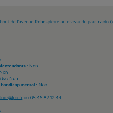
bout de l'avenue Robespierre au niveau du parc canin (V
:
alentendants :
Non
Non
te :
Non
 handicap mental :
Non
ture@lpo.fr
ou 05 46 82 12 44
s