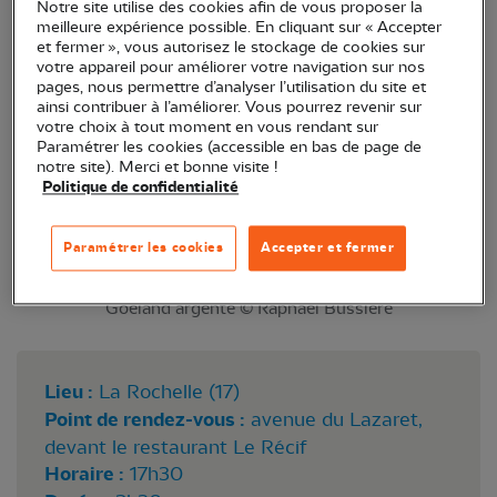
Notre site utilise des cookies afin de vous proposer la
fondamental de la laisse de mer et les oiseaux des
meilleure expérience possible. En cliquant sur « Accepter
et fermer », vous autorisez le stockage de cookies sur
parcs et jardins.
votre appareil pour améliorer votre navigation sur nos
pages, nous permettre d’analyser l’utilisation du site et
ainsi contribuer à l’améliorer. Vous pourrez revenir sur
votre choix à tout moment en vous rendant sur
Paramétrer les cookies (accessible en bas de page de
notre site). Merci et bonne visite !
Politique de confidentialité
Paramétrer les cookies
Accepter et fermer
Goéland argenté © Raphaël Bussière
Lieu :
La Rochelle (17)
Point de rendez-vous :
avenue du Lazaret,
devant le restaurant Le Récif
Horaire :
17h30