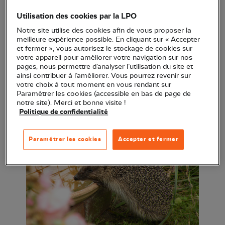
SUFFISANTES
Utilisation des cookies par la LPO
REPORTE EN FEVRIER
Notre site utilise des cookies afin de vous proposer la
meilleure expérience possible. En cliquant sur « Accepter
et fermer », vous autorisez le stockage de cookies sur
La ville d'Angoulême et la LPO coopèrent depuis
votre appareil pour améliorer votre navigation sur nos
septembre 2025 pour sensibiliser les habitants du
pages, nous permettre d’analyser l’utilisation du site et
ainsi contribuer à l’améliorer. Vous pourrez revenir sur
quartier de Saint-Cybard (notamment) à la
votre choix à tout moment en vous rendant sur
biodiversité de proximité. Le hérisson a été choisi
Paramétrer les cookies (accessible en bas de page de
notre site). Merci et bonne visite !
comme espèce emblématique de la nature au
Politique de confidentialité
cœur de nos jardins.
Paramétrer les cookies
Accepter et fermer