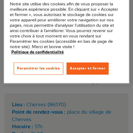
Notre site utilise des cookies afin de vous proposer la
quelques couples subsistent encore dans le
meilleure expérience possible. En cliquant sur « Accepter
département.
et fermer », vous autorisez le stockage de cookies sur
votre appareil pour améliorer votre navigation sur nos
pages, nous permettre d’analyser l’utilisation du site et
ainsi contribuer à l’améliorer. Vous pourrez revenir sur
votre choix à tout moment en vous rendant sur
Paramétrer les cookies (accessible en bas de page de
notre site). Merci et bonne visite !
Politique de confidentialité
Paramétrer les cookies
Accepter et fermer
Courlis cendré © Hervé Broguy
Lieu :
Cherves (86170)
Point de rendez-vous :
place du village de
Cherves
Horaire :
17h