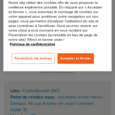
Notre site utilise des cookies afin de vous proposer la
local de Châtellerault !
meilleure expérience possible. En cliquant sur « Accepter
et fermer », vous autorisez le stockage de cookies sur
votre appareil pour améliorer votre navigation sur nos
pages, nous permettre d’analyser l’utilisation du site et
ainsi contribuer à l’améliorer. Vous pourrez revenir sur
votre choix à tout moment en vous rendant sur
Paramétrer les cookies (accessible en bas de page de
notre site). Merci et bonne visite !
Politique de confidentialité
Paramétrer les cookies
Accepter et fermer
La Vienne vue du skatepark de Châtellerault ©
Jean-Louis Lechat
Lieu :
Châtellerault (86)
Point de rendez-vous :
ancienne école Henri-
Denard, 46 rue Arsène-et-Jean-Lambert
(salle 3)