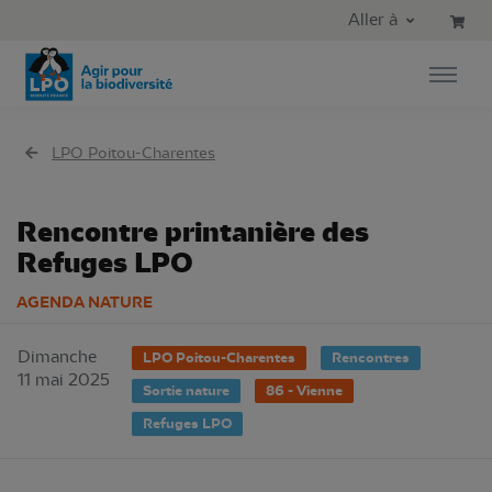
Aller au contenu principal
Aller au menu principal
Aller à
Aller à la recherche
LPO Poitou-Charentes
Rencontre printanière des
Refuges LPO
AGENDA NATURE
Dimanche
LPO Poitou-Charentes
Rencontres
11 mai 2025
Sortie nature
86 - Vienne
Refuges LPO