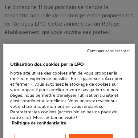
Le dimanche 11 mai prochain se tiendra la
rencontre annuelle de printemps entre propriétaires
de Refuges LPO. Cette année c’est un Refuge
établissement qui vous ouvrira ses portes !
Continuer sans accepter
Utilisation des cookies par la LPO
Notre site utilise des cookies afin de vous proposer la
meilleure expérience possible. En cliquant sur « Accepter
et fermer », vous autorisez le stockage de cookies sur
votre appareil pour améliorer votre navigation sur nos
pages, nous permettre d’analyser l’utilisation du site et
ainsi contribuer à l’améliorer. Vous pourrez revenir sur
Le Refuge LPO de l'institut Larnay Sagesse ©
votre choix à tout moment en vous rendant sur
Marion Chargé
Paramétrer les cookies (accessible en bas de page de
notre site). Merci et bonne visite !
Politique de confidentialité
Lieu :
Biard (86)