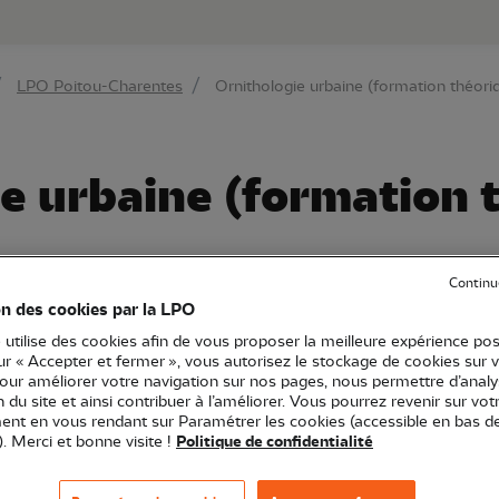
au contenu principal
Aller au menu principal
Aller à la r
LPO Poitou-Charentes
Ornithologie urbaine (formation théori
e urbaine (formation 
Continu
-Charentes
Formation
86 - Vienne
on des cookies par la LPO
 utilise des cookies afin de vous proposer la meilleure expérience pos
sur « Accepter et fermer », vous autorisez le stockage de cookies sur 
pour améliorer votre navigation sur nos pages, nous permettre d’analy
particulièrement artificialisé, lorsqu'on s'intéresse à la 
ion du site et ainsi contribuer à l’améliorer. Vous pourrez revenir sur vot
nt en vous rendant sur Paramétrer les cookies (accessible en bas d
 de conservation pour les oiseaux. On vous en dit plus 
). Merci et bonne visite !
Politique de confidentialité