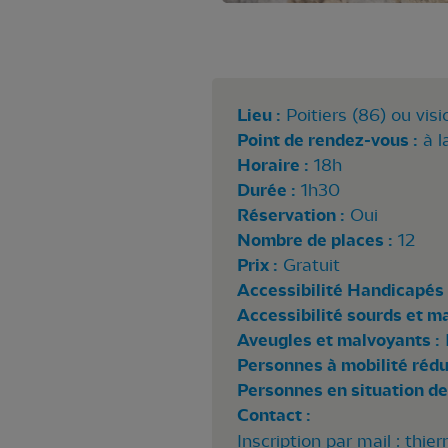
Lieu :
Poitiers (86) ou vis
Point de rendez-vous :
à l
Horaire :
18h
Durée :
1h30
Réservation :
Oui
Nombre de places :
12
Prix :
Gratuit
Accessibilité Handicapés 
Accessibilité sourds et m
Aveugles et malvoyants :
Personnes à mobilité rédui
Personnes en situation de
Contact :
Inscription par mail :
thier