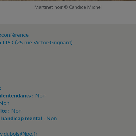
Martinet noir © Candice Michel
ioconférence
a LPO (25 rue Victor-Grignard)
:
alentendants :
Non
Non
te :
Non
 handicap mental :
Non
ry.dubois@lpo.fr