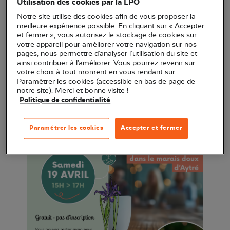
Utilisation des cookies par la LPO
vous propose une approche ludique, pour découvrir
Notre site utilise des cookies afin de vous proposer la
les animaux et les plantes que l’on observe dans le
meilleure expérience possible. En cliquant sur « Accepter
et fermer », vous autorisez le stockage de cookies sur
marais doux d’Aytré.
votre appareil pour améliorer votre navigation sur nos
pages, nous permettre d’analyser l’utilisation du site et
De 15h à 17h, vous pouvez rester avec nous toute
ainsi contribuer à l’améliorer. Vous pourrez revenir sur
votre choix à tout moment en vous rendant sur
l’après-midi ou faire une brève apparition de 15 mn.
Paramétrer les cookies (accessible en bas de page de
notre site). Merci et bonne visite !
Politique de confidentialité
Paramétrer les cookies
Accepter et fermer