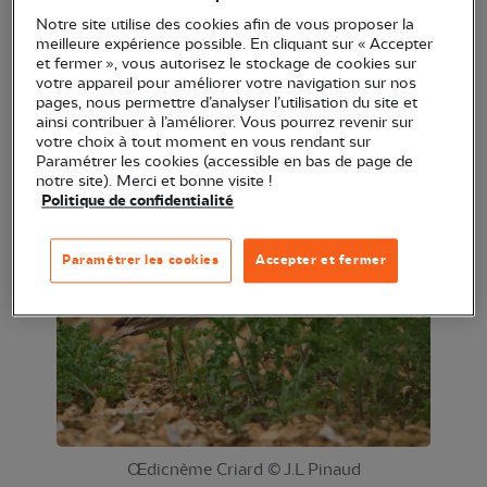
dans les champs, et apprenez les techniques de
Notre site utilise des cookies afin de vous proposer la
meilleure expérience possible. En cliquant sur « Accepter
protection des nids !
et fermer », vous autorisez le stockage de cookies sur
votre appareil pour améliorer votre navigation sur nos
La sortie sera à Dompierre-sur-Mer et est limitée à
pages, nous permettre d’analyser l’utilisation du site et
ainsi contribuer à l’améliorer. Vous pourrez revenir sur
10 personnes. Le lieu de rendez-vous sera
votre choix à tout moment en vous rendant sur
communiqué quelques jours avant.
Paramétrer les cookies (accessible en bas de page de
notre site). Merci et bonne visite !
Politique de confidentialité
Paramétrer les cookies
Accepter et fermer
Œdicnème Criard © J.L Pinaud