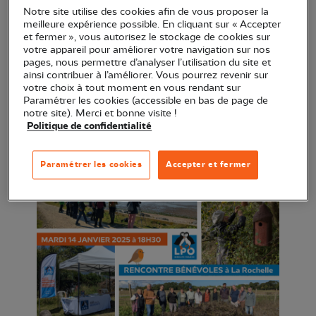
Notre site utilise des cookies afin de vous proposer la
en devenant bénévole à la LPO en Charente-
meilleure expérience possible. En cliquant sur « Accepter
Maritime ?
et fermer », vous autorisez le stockage de cookies sur
votre appareil pour améliorer votre navigation sur nos
Nous vous invitons à une rencontre conviviale afin
pages, nous permettre d’analyser l’utilisation du site et
ainsi contribuer à l’améliorer. Vous pourrez revenir sur
de vous présenter les différentes actions menées
votre choix à tout moment en vous rendant sur
par la LPO Poitou-Charentes et de vous proposer
Paramétrer les cookies (accessible en bas de page de
notre site). Merci et bonne visite !
les missions de bénévolat possibles tout au long de
Politique de confidentialité
l'année (chantiers nature, suivis & comptages
naturalistes, tenue de stands, etc.).
Paramétrer les cookies
Accepter et fermer