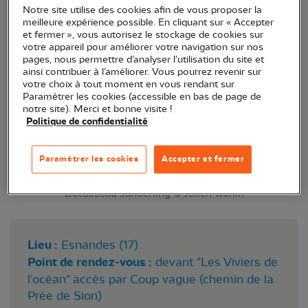
Notre site utilise des cookies afin de vous proposer la
Sortie nature pour observer les oiseaux de la
meilleure expérience possible. En cliquant sur « Accepter
réserve naturelle nationale de la baie de l'Aiguillon.
et fermer », vous autorisez le stockage de cookies sur
votre appareil pour améliorer votre navigation sur nos
pages, nous permettre d’analyser l’utilisation du site et
ainsi contribuer à l’améliorer. Vous pourrez revenir sur
votre choix à tout moment en vous rendant sur
Paramétrer les cookies (accessible en bas de page de
notre site). Merci et bonne visite !
Politique de confidentialité
Paramétrer les cookies
Accepter et fermer
Bécasseau sanderling © Julien Gonin
Lieu :
Esnandes (17)
Point de rendez-vous :
devant "Les Viviers de
l'océan" accès par Coup vague (chemin de la
Prée de Sion)