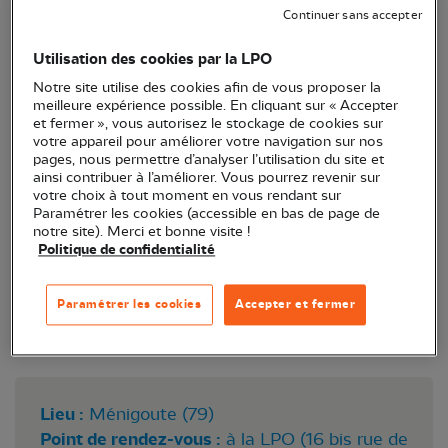
Vous aimez prendre le temps d’observer les
Continuer sans accepter
oiseaux depuis votre fenêtre et vous voulez aider
les scientifiques à comprendre quand et pourquoi
Utilisation des cookies par la LPO
ils fréquentent les jardins ? Alors cette soirée est
Notre site utilise des cookies afin de vous proposer la
faite pour vous !
meilleure expérience possible. En cliquant sur « Accepter
et fermer », vous autorisez le stockage de cookies sur
votre appareil pour améliorer votre navigation sur nos
pages, nous permettre d’analyser l’utilisation du site et
ainsi contribuer à l’améliorer. Vous pourrez revenir sur
votre choix à tout moment en vous rendant sur
Paramétrer les cookies (accessible en bas de page de
notre site). Merci et bonne visite !
Politique de confidentialité
Paramétrer les cookies
Accepter et fermer
Sittelle torchepot © Andrea Marzorati
Lieu :
Ménigoute (79)
Point de rendez-vous :
à la LPO (16 bis rue de