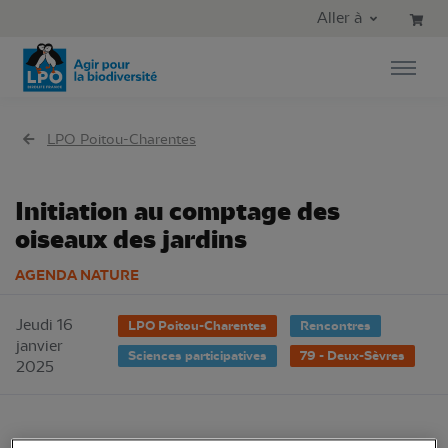
Aller au contenu principal
Aller au menu principal
Aller à
Aller à la recherche
LPO Poitou-Charentes
Initiation au comptage des
oiseaux des jardins
AGENDA NATURE
Jeudi 16
LPO Poitou-Charentes
Rencontres
janvier
Sciences participatives
79 - Deux-Sèvres
2025