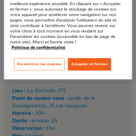
meilleure expérience possible. En cliquant sur « Accepter
et fermer », vous autorisez le stockage de cookies sur
votre appareil pour améliorer votre navigation sur nos
pages, nous permettre d’analyser l’utilisation du site et
ainsi contribuer à l’améliorer. Vous pourrez revenir sur
votre choix à tout moment en vous rendant sur
Paramétrer les cookies (accessible en bas de page de
notre site). Merci et bonne visite !
Politique de confidentialité
Paramétrer les cookies
Accepter et fermer
Grenouille verte © Danièle Cousin
Lieu :
La Rochelle (17)
Point de rendez-vous :
jardin de la
Rossignolette, 21 rue Vaugouin
Horaire :
10h
Durée :
environ 2h
Réservation :
Oui
Prix :
Gratuit