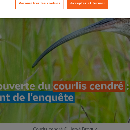
Paramétrer les cookies
Accepter et fermer
Courlis cendré © Hervé Broguy