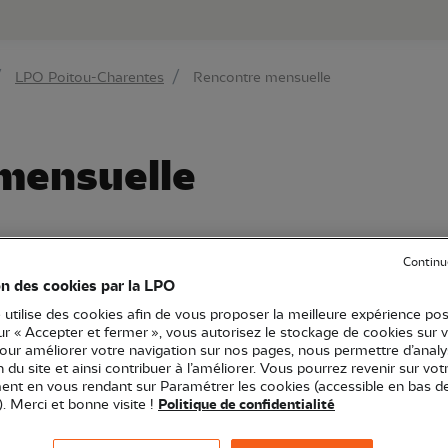
au contenu principal
Aller au menu principal
Aller à la r
LPO Poitou-Charentes
Rencontre mensuelle
mensuelle
Continu
oitou-Charentes
Rencontres
86 - Vienne
on des cookies par la LPO
 utilise des cookies afin de vous proposer la meilleure expérience pos
sur « Accepter et fermer », vous autorisez le stockage de cookies sur 
pour améliorer votre navigation sur nos pages, nous permettre d’analy
ts, salariés et bénévoles pour échanger et mieux connaî
ion du site et ainsi contribuer à l’améliorer. Vous pourrez revenir sur vot
nt en vous rendant sur Paramétrer les cookies (accessible en bas d
). Merci et bonne visite !
Politique de confidentialité