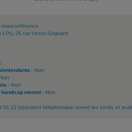
 visioconférence
a LPO, 25 rue Victor-Grignard
:
alentendants :
Non
Non
te :
Non
 handicap mental :
Non
55 22 (standard téléphonique ouvert les lundis et jeud