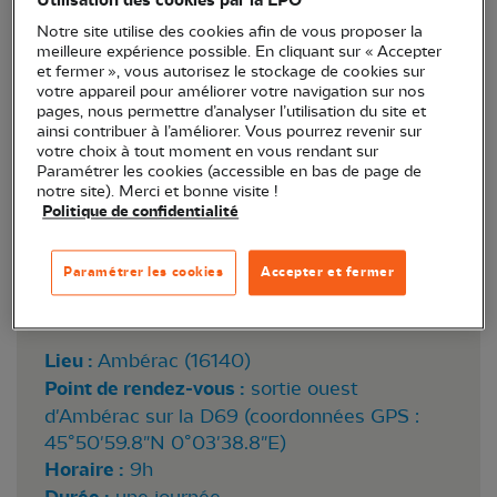
Utilisation des cookies par la LPO
Notre site utilise des cookies afin de vous proposer la
meilleure expérience possible. En cliquant sur « Accepter
et fermer », vous autorisez le stockage de cookies sur
votre appareil pour améliorer votre navigation sur nos
pages, nous permettre d’analyser l’utilisation du site et
ainsi contribuer à l’améliorer. Vous pourrez revenir sur
votre choix à tout moment en vous rendant sur
Paramétrer les cookies (accessible en bas de page de
notre site). Merci et bonne visite !
Politique de confidentialité
Plantation de haie chez une agricultrice © Katia
Paramétrer les cookies
Accepter et fermer
Lipovoï
Lieu :
Ambérac (16140)
Point de rendez-vous :
sortie ouest
d'Ambérac sur la D69 (coordonnées GPS :
45°50'59.8"N 0°03'38.8"E)
Horaire :
9h
une journée