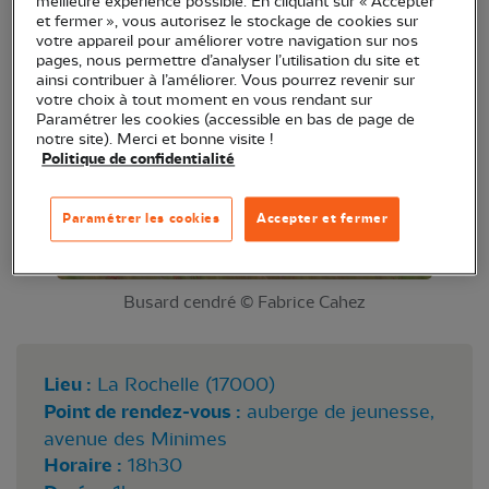
meilleure expérience possible. En cliquant sur « Accepter
des milieux agricoles et les actions mises en place
et fermer », vous autorisez le stockage de cookies sur
votre appareil pour améliorer votre navigation sur nos
pour les protéger.
pages, nous permettre d’analyser l’utilisation du site et
ainsi contribuer à l’améliorer. Vous pourrez revenir sur
votre choix à tout moment en vous rendant sur
Paramétrer les cookies (accessible en bas de page de
notre site). Merci et bonne visite !
Politique de confidentialité
Paramétrer les cookies
Accepter et fermer
Busard cendré © Fabrice Cahez
Lieu :
La Rochelle (17000)
Point de rendez-vous :
auberge de jeunesse,
avenue des Minimes
Horaire :
18h30