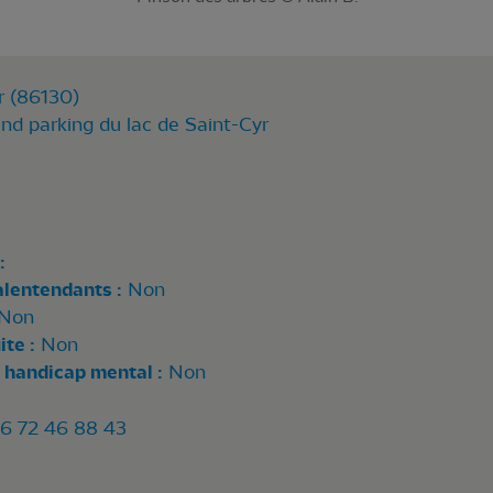
 (86130)
nd parking du lac de Saint-Cyr
:
alentendants :
Non
Non
te :
Non
 handicap mental :
Non
6 72 46 88 43