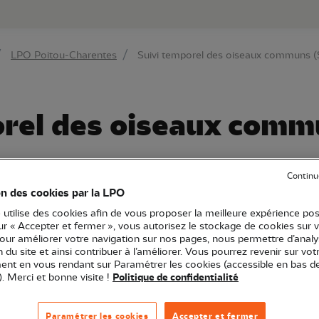
au contenu principal
Aller au menu principal
Aller à la r
LPO Poitou-Charentes
Suivi temporel des oiseaux communs 
orel des oiseaux com
Continu
on des cookies par la LPO
tou-Charentes
Formation
86 - Vienne
 utilise des cookies afin de vous proposer la meilleure expérience pos
sur « Accepter et fermer », vous autorisez le stockage de cookies sur 
pour améliorer votre navigation sur nos pages, nous permettre d’analy
ion du site et ainsi contribuer à l’améliorer. Vous pourrez revenir sur vot
ux communs (STOC) vise à déterminer les tendances des
nt en vous rendant sur Paramétrer les cookies (accessible en bas d
 vous former sur le terrain à cette enquête scientifique
). Merci et bonne visite !
Politique de confidentialité
Paramétrer les cookies
Accepter et fermer