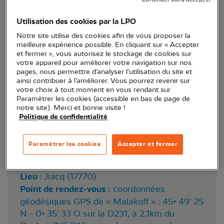
connaître ce milieu naturel si particulier en début
Utilisation des cookies par la LPO
d’automne.
Notre site utilise des cookies afin de vous proposer la
meilleure expérience possible. En cliquant sur « Accepter
et fermer », vous autorisez le stockage de cookies sur
votre appareil pour améliorer votre navigation sur nos
pages, nous permettre d’analyser l’utilisation du site et
ainsi contribuer à l’améliorer. Vous pourrez revenir sur
votre choix à tout moment en vous rendant sur
Paramétrer les cookies (accessible en bas de page de
notre site). Merci et bonne visite !
Politique de confidentialité
Spiranthe d'automne © Émile Barbelette
Paramétrer les cookies
Accepter et fermer
Lieu :
Juicq (17770)
Point de rendez-vous :
coordonnées
géodésiques GPS de « Malakoﬀ » : 45• 49' 25
N - 0• 35' 33 O sur la D231, à 2,1km du