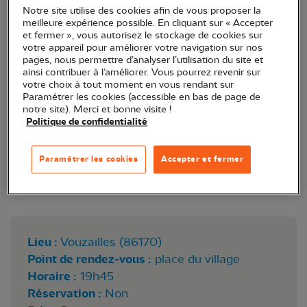
Notre site utilise des cookies afin de vous proposer la
Mirebalais-Neuvillois, venez observer outardes et
meilleure expérience possible. En cliquant sur « Accepter
busards.
et fermer », vous autorisez le stockage de cookies sur
votre appareil pour améliorer votre navigation sur nos
pages, nous permettre d’analyser l’utilisation du site et
ainsi contribuer à l’améliorer. Vous pourrez revenir sur
votre choix à tout moment en vous rendant sur
Paramétrer les cookies (accessible en bas de page de
notre site). Merci et bonne visite !
Politique de confidentialité
Paramétrer les cookies
Accepter et fermer
Dortoir de busards © Alain Leroux
Lieu :
Vouzailles (86170)
Point de rendez-vous :
place du village
Horaire :
19h45
Réservation :
Non