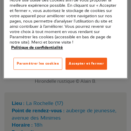
Notre site utilise des cookies afin de vous proposer la
dans le ciel picto-charentais... venez en savoir plus
meilleure expérience possible. En cliquant sur « Accepter
et fermer », vous autorisez le stockage de cookies sur
sur ces fascinants oiseaux !
votre appareil pour améliorer votre navigation sur nos
pages, nous permettre d’analyser l’utilisation du site et
ainsi contribuer à l’améliorer. Vous pourrez revenir sur
votre choix à tout moment en vous rendant sur
Paramétrer les cookies (accessible en bas de page de
notre site). Merci et bonne visite !
Politique de confidentialité
Paramétrer les cookies
Accepter et fermer
Hirondelle rustique © Alain B.
Lieu :
La Rochelle (17)
Point de rendez-vous :
auberge de jeunesse,
avenue des Minimes
Horaire :
18h