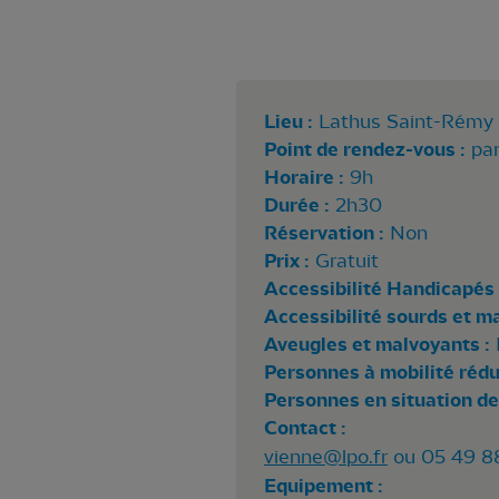
Lieu :
Lathus Saint-Rémy
Point de rendez-vous :
par
Horaire :
9h
Durée :
2h30
Réservation :
Non
Prix :
Gratuit
Accessibilité Handicapés 
Accessibilité sourds et m
Aveugles et malvoyants :
Personnes à mobilité rédui
Personnes en situation de
Contact :
vienne@lpo.fr
ou 05 49 88 
Equipement :