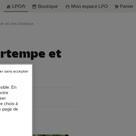
echerche
LPO.fr
Boutique
Mon espace LPO
Panier
e et ses oiseaux
artempe et
er sans accepter
sible. En
votre
ser
re choix à
e page de