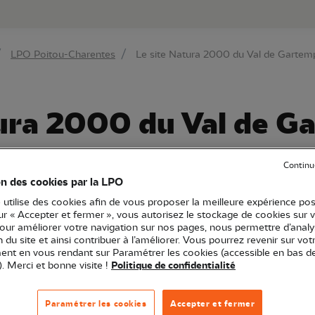
au contenu principal
Aller au menu principal
Aller à la r
LPO Poitou-Charentes
Le site Natura 2000 du Val de Gartemp
tura 2000 du Val de G
Continu
on des cookies par la LPO
 utilise des cookies afin de vous proposer la meilleure expérience pos
sur « Accepter et fermer », vous autorisez le stockage de cookies sur 
ou-Charentes
Sortie nature
86 - Vienne
pour améliorer votre navigation sur nos pages, nous permettre d’analy
ion du site et ainsi contribuer à l’améliorer. Vous pourrez revenir sur vot
nt en vous rendant sur Paramétrer les cookies (accessible en bas d
). Merci et bonne visite !
Politique de confidentialité
sé Natura 2000 et quelques-uns des oiseaux présents.
Paramétrer les cookies
Accepter et fermer