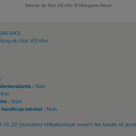
Sentier du Roc d'Enfer © Morgane Revol
 (86390)
king du Roc d'Enfer
:
alentendants :
Non
Non
te :
Non
 handicap mental :
Non
55 22 (standard téléphonique ouvert les lundis et jeud