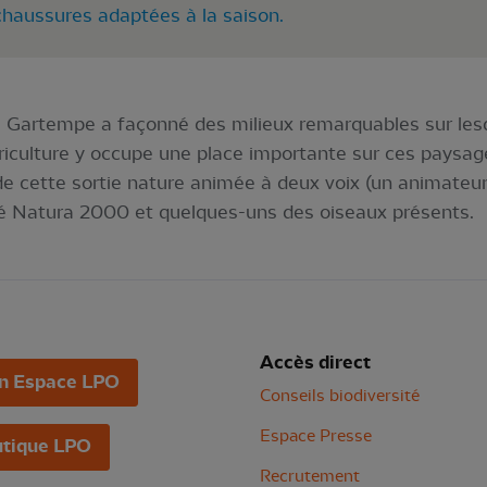
chaussures adaptées à la saison.
a Gartempe a façonné des milieux remarquables sur lesq
agriculture y occupe une place importante sur ces paysag
de cette sortie nature animée à deux voix (un animateur
sé Natura 2000 et quelques-uns des oiseaux présents.
Accès direct
n Espace LPO
Conseils biodiversité
Espace Presse
tique LPO
Recrutement