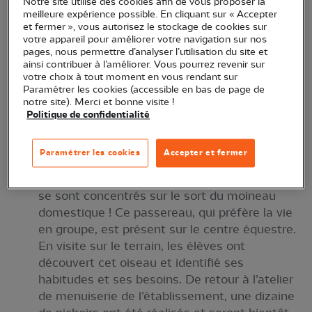
Notre site utilise des cookies afin de vous proposer la
établi par la LPO l’année précédente…
meilleure expérience possible. En cliquant sur « Accepter
et fermer », vous autorisez le stockage de cookies sur
Les élèves de l’école Georges Brassens se
votre appareil pour améliorer votre navigation sur nos
mobilisent pour les abeilles sauvages. La
pages, nous permettre d’analyser l’utilisation du site et
ainsi contribuer à l’améliorer. Vous pourrez revenir sur
classe a fabriqué des petits abris pour l’osmie
votre choix à tout moment en vous rendant sur
cornue, une abeille sauvage qui pond dans les
Paramétrer les cookies (accessible en bas de page de
tiges creuses. Bambous et bûches percées,
notre site). Merci et bonne visite !
Politique de confidentialité
faciles à réaliser et très utiles, ont été
dissimulés dans le parc pour aider ce
pollinisateur.
Paramétrer les cookies
Accepter et fermer
À l’automne, les élèves de l’ÉREA Anne-Frank
se sont concentrés sur le sort du moineau
domestique ! Ce passereau, qui préfère la vie
en groupe, est présent sur le centre équestre.
En visite sur le terrain, les élèves ont
découvert cet oiseau et identifié ses
habitudes et ses besoins. De retour à l’atelier
de menuiserie de l’établissement, une dizaine