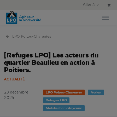
Aller au contenu principal
Aller au menu principal
Aller à
Aller à la recherche
LPO Poitou-Charentes
[Refuges LPO] Les acteurs du
quartier Beaulieu en action à
Poitiers.
ACTUALITÉ
23 décembre
LPO Poitou-Charentes
Action
2025
Refuges LPO
Mobilisation citoyenne