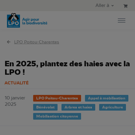
Aller au contenu principal
Aller au menu principal
Aller à
Aller à la recherche
LPO Poitou-Charentes
En 2025, plantez des haies avec la
LPO !
ACTUALITÉ
10 janvier
LPO Poitou-Charentes
Appel à mobilisation
2025
Bénévolat
Arbres et haies
Agriculture
Mobilisation citoyenne