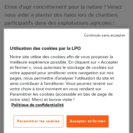
Envie d'agir concrètement pour la nature ? Venez
nous aider à planter des haies lors de chantiers
participatifs dans des exploitations agricoles !
Continuer sans accepter
Utilisation des cookies par la LPO
Notre site utilise des cookies afin de vous proposer la
meilleure expérience possible. En cliquant sur « Accepter
et fermer », vous autorisez le stockage de cookies sur
votre appareil pour améliorer votre navigation sur nos
pages, nous permettre d’analyser l’utilisation du site et
ainsi contribuer à l’améliorer. Vous pourrez revenir sur
votre choix à tout moment en vous rendant sur
Entraide et convivialité sont au rendez-vous lors
Paramétrer les cookies (accessible en bas de page de
des plantations ! © Katia Lipovoï
notre site). Merci et bonne visite !
Politique de confidentialité
La haie au service de tous
Paramétrer les cookies
Accepter et fermer
La LPO Poitou-Charentes agit pour faire