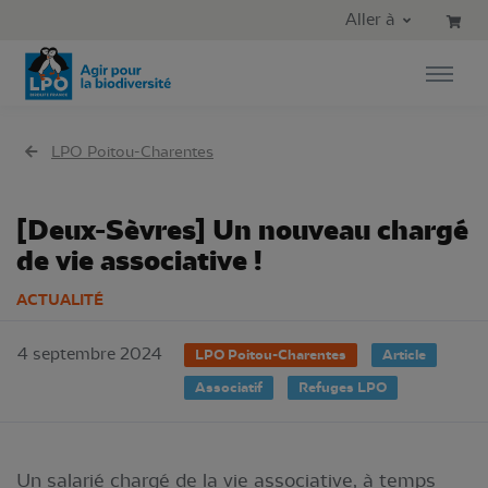
Aller au contenu principal
Aller au menu principal
Aller à
Aller à la recherche
LPO Poitou-Charentes
[Deux-Sèvres] Un nouveau chargé
de vie associative !
ACTUALITÉ
4 septembre 2024
LPO Poitou-Charentes
Article
Associatif
Refuges LPO
Un salarié chargé de la vie associative, à temps