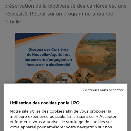
préservation de la biodiversité des carrières est une
nécessité. Retour sur un programme à grande
échelle !
Continuer sans accepter
Utilisation des cookies par la LPO
Notre site utilise des cookies afin de vous proposer la
meilleure expérience possible. En cliquant sur « Accepter
Après 2 ans de mise en œuvre du
et fermer », vous autorisez le stockage de cookies sur
programme « Oiseaux des carrières de
votre appareil pour améliorer votre navigation sur nos