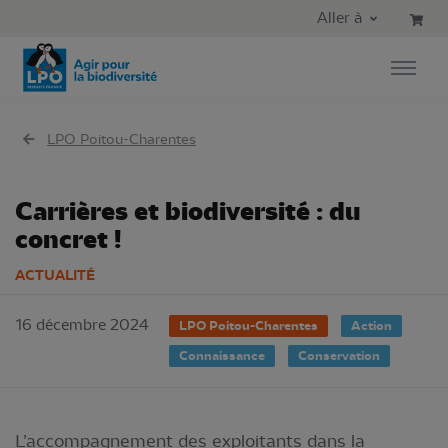
Aller au contenu principal
Aller au menu principal
Aller à
Aller à la recherche
LPO Poitou-Charentes
Carrières et biodiversité : du
concret !
ACTUALITÉ
16 décembre 2024
LPO Poitou-Charentes
Action
Connaissance
Conservation
L’accompagnement des exploitants dans la