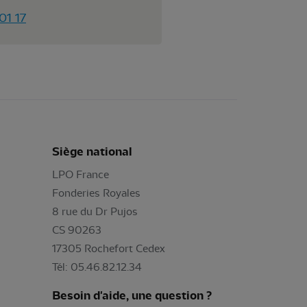
01 17
Siège national
LPO France
Fonderies Royales
8 rue du Dr Pujos
CS 90263
17305 Rochefort Cedex
Tél: 05.46.82.12.34
Besoin d'aide, une question ?