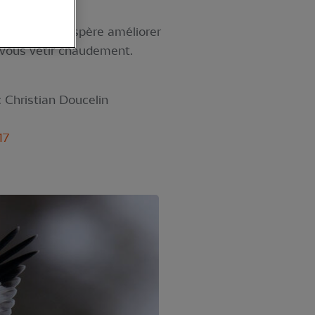
même soir on espère améliorer
 vous vêtir chaudement.
 Christian Doucelin
17