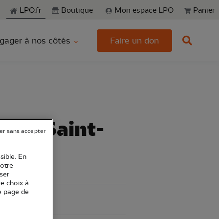
echerche
LPO.fr
Boutique
Mon espace LPO
Panier
gager à nos côtés
Faire un don
ards Saint-
er sans accepter
sible. En
votre
ser
re choix à
e page de
nne