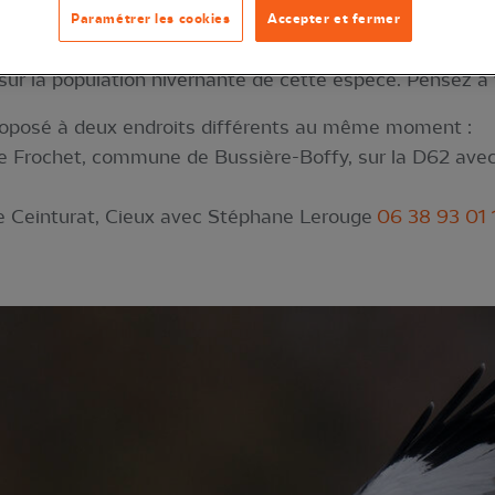
Paramétrer les cookies
Accepter et fermer
 fidèle à son dortoir ? En observant plusieurs sites le 
 sur la population hivernante de cette espèce. Pensez à
proposé à deux endroits différents au même moment :
e Frochet, commune de Bussière-Boffy, sur la D62 avec
e Ceinturat, Cieux avec Stéphane Lerouge
06 38 93 01 