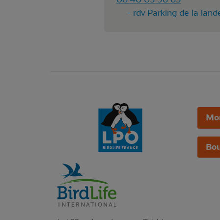
- rdv Parking de la land
Mo
Bou