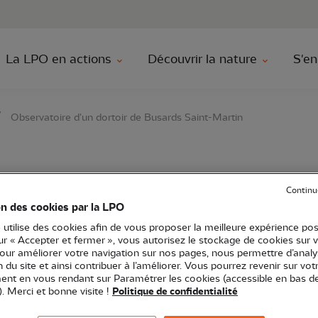
au contenu principal
Aller au menu principal
Aller à la r
La LPO en actions
Découvrir la nature
S'en
Observatoire d'un dortoir de Busards Saint-Martin
e d'un dortoir de Bus
Continu
on des cookies par la LPO
 utilise des cookies afin de vous proposer la meilleure expérience pos
sur « Accepter et fermer », vous autorisez le stockage de cookies sur 
pour améliorer votre navigation sur nos pages, nous permettre d’analy
ion du site et ainsi contribuer à l’améliorer. Vous pourrez revenir sur vot
nt en vous rendant sur Paramétrer les cookies (accessible en bas d
 Limousin
Point d'observation
Sortie nature
87 - Haute-Vie
). Merci et bonne visite !
Politique de confidentialité