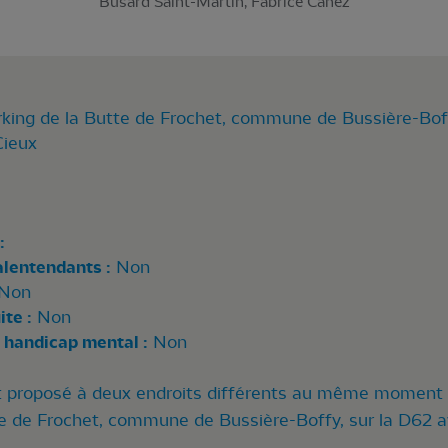
Busard Saint-Martin, Fabrice Cahez
rking de la Butte de Frochet, commune de Bussière-Boff
Cieux
:
alentendants :
Non
Non
te :
Non
 handicap mental :
Non
st proposé à deux endroits différents au même moment 
e de Frochet, commune de Bussière-Boffy, sur la D62 a