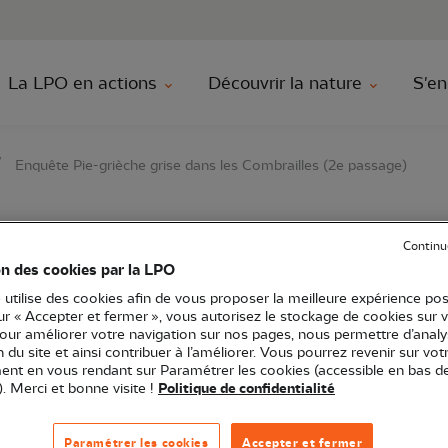
au contenu principal
Aller au menu principal
Aller à la r
La LPO en actions
Découvrir la nature
S'en
Enquête Pie-grièche grise dans les Combrailles (2e passage)
-grièche grise dans le
Continu
on des cookies par la LPO
 (2e passage)
 utilise des cookies afin de vous proposer la meilleure expérience pos
sur « Accepter et fermer », vous autorisez le stockage de cookies sur 
pour améliorer votre navigation sur nos pages, nous permettre d’analy
ion du site et ainsi contribuer à l’améliorer. Vous pourrez revenir sur vot
nt en vous rendant sur Paramétrer les cookies (accessible en bas d
). Merci et bonne visite !
Politique de confidentialité
nche 12 avril 2026
LPO Limousin
Sciences participatives
Paramétrer les cookies
Accepter et fermer