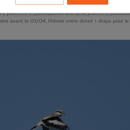
ou 2 journées Si participation aux deux journées, possibi
toire avant le 03/04. Prévoir votre duvet + draps pour le