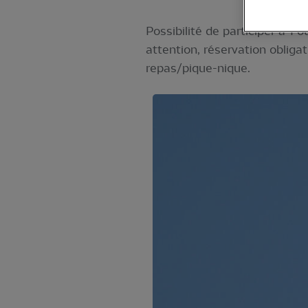
Possibilité de participer à 1 
attention, réservation obliga
repas/pique-nique.