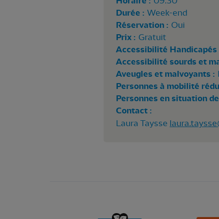
Horaire :
09:30
Durée :
Week-end
Réservation :
Oui
Prix :
Gratuit
Accessibilité Handicapés 
Accessibilité sourds et m
Aveugles et malvoyants :
Personnes à mobilité rédui
Personnes en situation de
Contact :
Laura Taysse
laura.taysse