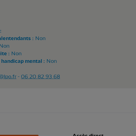
:
alentendants :
Non
Non
te :
Non
 handicap mental :
Non
@lpo.fr
-
06 20 82 93 68
Accès direct