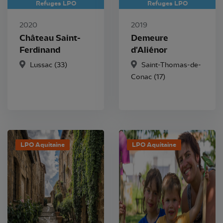
Refuges LPO
Refuges LPO
2020
2019
Château Saint-
Demeure
Ferdinand
d'Aliénor
Lussac
(33)
Saint-Thomas-de-
Conac
(17)
LPO Aquitaine
LPO Aquitaine