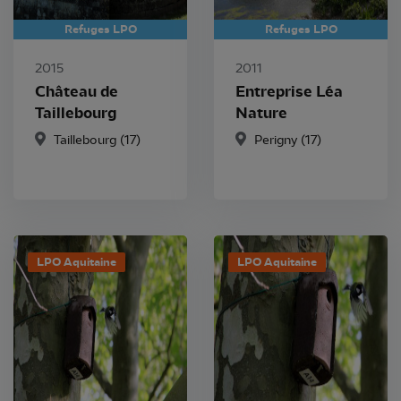
Refuges LPO
Refuges LPO
2015
2011
Château de
Entreprise Léa
Taillebourg
Nature
Taillebourg
(17)
Perigny
(17)
LPO Aquitaine
LPO Aquitaine