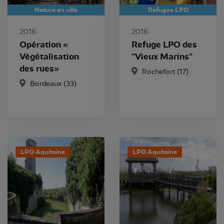
Nature en ville
Refuges LPO
2016
2016
Opération «
Refuge LPO des
Végétalisation
"Vieux Marins"
des rues»
Rochefort
(17)
Bordeaux
(33)
LPO Aquitaine
LPO Aquitaine