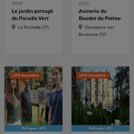
2024
2022
Le jardin partagé
Asinerie du
du Paradis Vert
Baudet du Poitou
La Rochelle
(17)
Dampierre-sur-
Boutonne
(17)
LPO Aquitaine
LPO Aquitaine
Refuges LPO
Refuges LPO