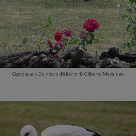
Cigogneaux Demeure d'Aliénor © Gilberte Meysman