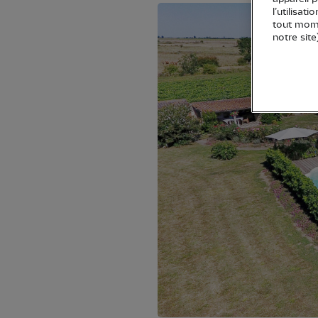
l’utilisat
tout mome
notre site