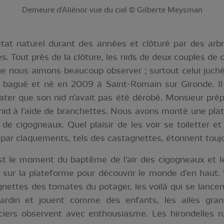
Demeure d'Aliénor vue du ciel © Gilberte Meysman
’état naturel durant des années et clôturé par des arbr
. Tout près de la clôture, les nids de deux couples de c
e nous aimons beaucoup observer ; surtout celui juché s
 bagué et né en 2009 à Saint-Romain sur Gironde. Il
ter que son nid n’avait pas été dérobé. Monsieur prépa
 nid à l’aide de branchettes. Nous avons monté une pla
 de cigogneaux. Quel plaisir de les voir se toiletter e
s par claquements, tels des castagnettes, étonnent touj
est le moment du baptême de l’air des cigogneaux et le
t sur la plateforme pour découvrir le monde d’en haut. "
gnettes des tomates du potager, les voilà qui se lancent
jardin et jouent comme des enfants, les ailes gran
iers observent avec enthousiasme. Les hirondelles r