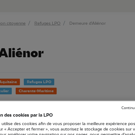
au contenu principal
Aller au menu principal
Aller à la r
ion citoyenne
Refuges LPO
Demeure d'Aliénor
Aliénor
Aquitaine
Refuges LPO
culier
Charente-Maritime
Continu
on des cookies par la LPO
travail en Belgique, nous avons succombé au charme d'
 utilise des cookies afin de vous proposer la meilleure expérience pos
aire de la Gironde, que nous avons transformée en Ref
sur « Accepter et fermer », vous autorisez le stockage de cookies sur 
pour améliorer votre navigation sur nos pages, nous permettre d’analy