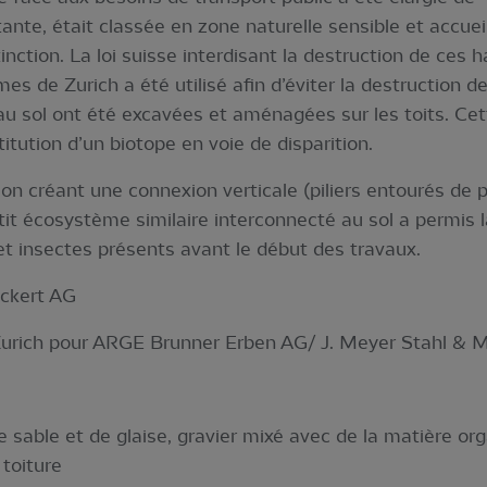
tante, était classée en zone naturelle sensible et accuei
tinction. La loi suisse interdisant la destruction de ce
mes de Zurich a été utilisé afin d’éviter la destruction d
s au sol ont été excavées et aménagées sur les toits. Cet
itution d’un biotope en voie de disparition.
on créant une connexion verticale (piliers entourés de p
tit écosystème similaire interconnecté au sol a permis l
 et insectes présents avant le début des travaux.
ckert AG
Zurich pour ARGE Brunner Erben AG/ J. Meyer Stahl & 
sable et de glaise, gravier mixé avec de la matière or
 toiture