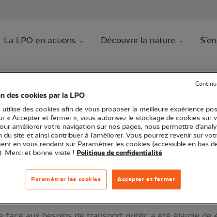
au contenu principal
Aller au menu principal
Aller à la r
La LPO en actions
Découvrir la nature
S'en
ion citoyenne
Nature en ville
Club U2B
Suisse : Transposit
Continu
on des cookies par la LPO
 utilise des cookies afin de vous proposer la meilleure expérience pos
sur « Accepter et fermer », vous autorisez le stockage de cookies sur 
nsposition d’un milieu
pour améliorer votre navigation sur nos pages, nous permettre d’analy
ion du site et ainsi contribuer à l’améliorer. Vous pourrez revenir sur vot
nt en vous rendant sur Paramétrer les cookies (accessible en bas d
). Merci et bonne visite !
Politique de confidentialité
Paramétrer les cookies
Accepter et fermer
re face aux besoins de transport public a été élargie de