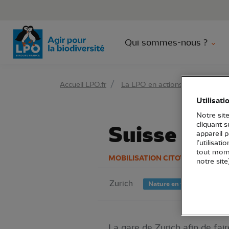
Aller 
Qui sommes-nous ?
Accueil LPO.fr
La LPO en actions
Mobilisat
Utilisati
Notre site
cliquant 
Suisse : Tra
appareil 
l’utilisat
tout mome
MOBILISATION CITOYENNE
notre site
Zurich
Nature en ville
La gare de Zurich afin de fai