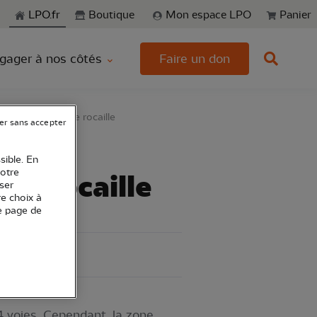
echerche
LPO.fr
Boutique
Mon espace LPO
Panier
gager à nos côtés
Faire un don
ion d’un milieu de rocaille
er sans accepter
sible. En
votre
 de rocaille
ser
re choix à
e page de
 4 voies. Cependant, la zone