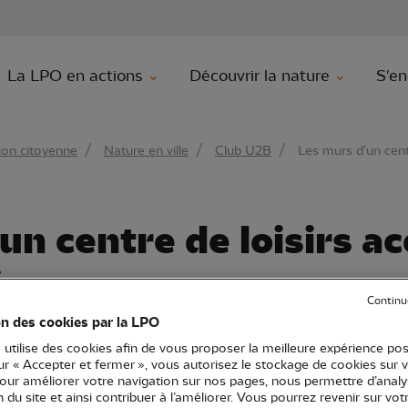
au contenu principal
Aller au menu principal
Aller à la r
La LPO en actions
Découvrir la nature
S'en
ion citoyenne
Nature en ville
Club U2B
Les murs d’un centr
n centre de loisirs ac
é
Continu
on des cookies par la LPO
 utilise des cookies afin de vous proposer la meilleure expérience pos
sur « Accepter et fermer », vous autorisez le stockage de cookies sur 
ou-Charentes
Nature en ville
pour améliorer votre navigation sur nos pages, nous permettre d’analy
ion du site et ainsi contribuer à l’améliorer. Vous pourrez revenir sur vot