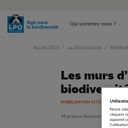
Aller 
Qui sommes-nous ?
Accueil LPO.fr
La LPO en actions
Mobilisat
Les murs d’u
biodiversit
Utilisati
MOBILISATION CITOYENNE
Notre site
cliquant 
Mignaloux-Beauvoir
LPO Poit
appareil 
l’utilisat