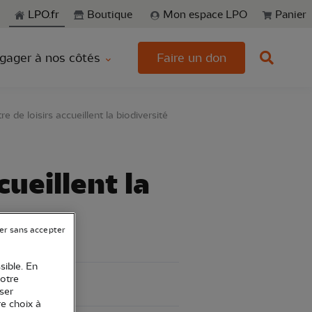
echerche
LPO.fr
Boutique
Mon espace LPO
Panier
gager à nos côtés
Faire un don
e de loisirs accueillent la biodiversité
cueillent la
er sans accepter
sible. En
votre
ser
re choix à