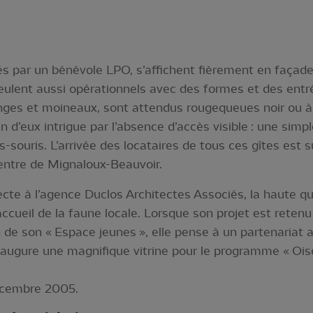
sés par un bénévole LPO, s’affichent fièrement en façade 
ulent aussi opérationnels avec des formes et des entrée
nges et moineaux, sont attendus rougequeues noir ou à
un d’eux intrigue par l’absence d’accès visible : une simp
-souris. L’arrivée des locataires de tous ces gîtes est
centre de Mignaloux-Beauvoir.
tecte à l’agence Duclos Architectes Associés, la haute 
’accueil de la faune locale. Lorsque son projet est reten
 de son « Espace jeunes », elle pense à un partenariat 
inaugure une magnifique vitrine pour le programme « Ois
décembre 2005.