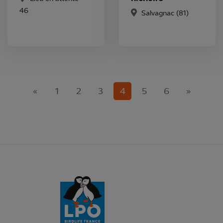
46
Salvagnac (81)
(current)
«
1
2
3
4
5
6
»