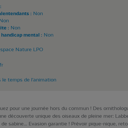
:
alentendants :
Non
Non
te :
Non
 handicap mental :
Non
 Espace Nature LPO
fr
s le temps de l'animation
uez pour une journée hors du commun ! Des ornitholog
e découverte unique des oiseaux de pleine mer: Labbe
de sabine... Evasion garantie ! Prévoir pique-nique, ret