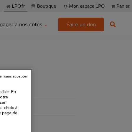
echerche
LPO.fr
Boutique
Mon espace LPO
Panier
gager à nos côtés
Faire un don
er sans accepter
sible. En
votre
ser
re choix à
e page de