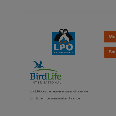
Mo
Bou
La LPO est le représentant officiel de
BirdLife International en France