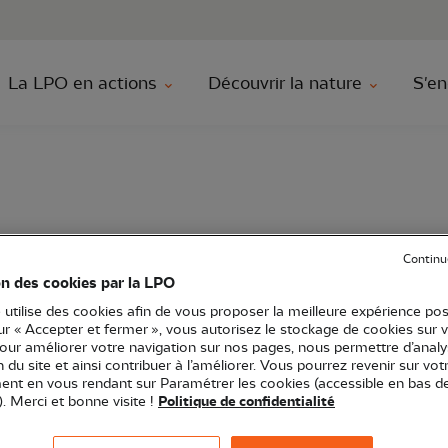
au contenu principal
Aller au menu principal
Aller à la r
La LPO en actions
Découvrir la nature
S'en
er
Continu
on des cookies par la LPO
 utilise des cookies afin de vous proposer la meilleure expérience pos
sur « Accepter et fermer », vous autorisez le stockage de cookies sur 
pour améliorer votre navigation sur nos pages, nous permettre d’analy
O Poitou-Charentes
Sortie nature
17 - Charente-Maritime
ion du site et ainsi contribuer à l’améliorer. Vous pourrez revenir sur vot
nt en vous rendant sur Paramétrer les cookies (accessible en bas d
). Merci et bonne visite !
Politique de confidentialité
leine mer.