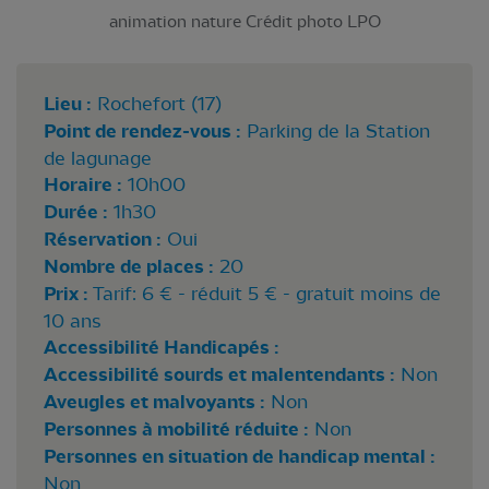
animation nature Crédit photo LPO
Lieu :
Rochefort (17)
Point de rendez-vous :
Parking de la Station
de lagunage
Horaire :
10h00
Durée :
1h30
Réservation :
Oui
Nombre de places :
20
Prix :
Tarif: 6 € - réduit 5 € - gratuit moins de
10 ans
Accessibilité Handicapés :
Accessibilité sourds et malentendants :
Non
Aveugles et malvoyants :
Non
Personnes à mobilité réduite :
Non
Personnes en situation de handicap mental :
Non