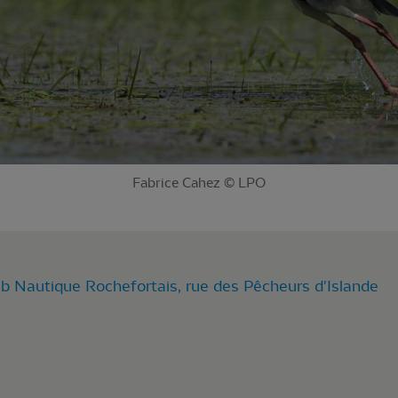
Fabrice Cahez © LPO
ub Nautique Rochefortais, rue des Pêcheurs d'Islande