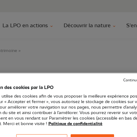
au contenu principal
Aller au menu principal
Aller à la r
La LPO en actions
Découvrir la nature
S'en
atrimoine »
oilier « Oiseaux et pa
Continu
on des cookies par la LPO
 utilise des cookies afin de vous proposer la meilleure expérience pos
sur « Accepter et fermer », vous autorisez le stockage de cookies sur 
pour améliorer votre navigation sur nos pages, nous permettre d’analy
itou-Charentes
Sortie nature
17 - Charente-Maritime
ion du site et ainsi contribuer à l’améliorer. Vous pourrez revenir sur vot
nt en vous rendant sur Paramétrer les cookies (accessible en bas d
). Merci et bonne visite !
Politique de confidentialité
'estuaire de la Charente en voilier.