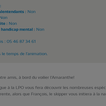
:
alentendants :
Non
Non
te :
Non
 handicap mental :
Non
s : 05 46 87 34 61
 le temps de l'animation.
re amis, à bord du voilier l'Amaranthe!
ogue à la LPO vous fera découvrir les nombreuses espèc
rente, alors que François, le skipper vous initiera à la n