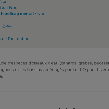
Non
te :
Non
 handicap mental :
Non
 12 44
 de l'animation.
tude d'espèces d'oiseaux d'eau (canards, grèbes, bécassi
lagunes et les bassins aménagés par la LPO pour hiverne
e.