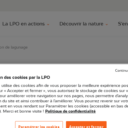
au contenu principal
Aller au menu principal
Aller à la r
La LPO en actions
Découvrir la nature
S'en
tion de lagunage
ale oiseaux à la statio
Continu
on des cookies par la LPO
 utilise des cookies afin de vous proposer la meilleure expérience pos
sur « Accepter et fermer », vous autorisez le stockage de cookies sur 
pour améliorer votre navigation sur nos pages, nous permettre d’analy
ion du site et ainsi contribuer à l’améliorer. Vous pourrez revenir sur vot
nt en vous rendant sur Paramétrer les cookies (accessible en bas d
). Merci et bonne visite !
Politique de confidentialité
itou-Charentes
Sortie nature
17 - Charente-Maritime
Paramétrer les cookies
Accepter et fermer