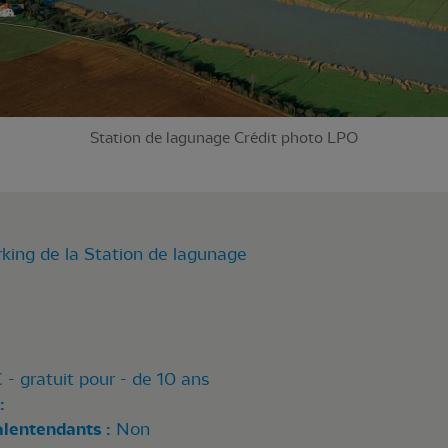
Station de lagunage Crédit photo LPO
king de la Station de lagunage
€ - gratuit pour - de 10 ans
:
alentendants :
Non