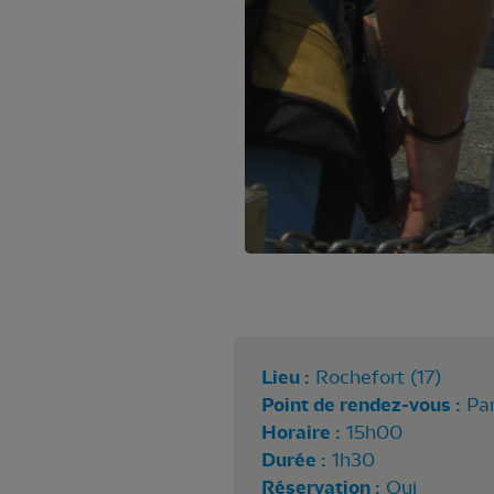
Lieu :
Rochefort (17)
Point de rendez-vous :
Par
Horaire :
15h00
Durée :
1h30
Réservation :
Oui