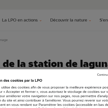
au contenu principal
Aller au menu principal
Aller à la r
La LPO en actions
Découvrir la nature
S'en
unage
de la station de lagu
Continu
on des cookies par la LPO
tou-Charentes
Sortie nature
17 - Charente-Maritime
 utilise des cookies afin de vous proposer la meilleure expérience pos
sur « Accepter et fermer », vous autorisez le stockage de cookies sur 
pour améliorer votre navigation sur nos pages, nous permettre d’analy
ion du site et ainsi contribuer à l’améliorer. Vous pourrez revenir sur vot
nt en vous rendant sur Paramétrer les cookies (accessible en bas d
on de lagunage.