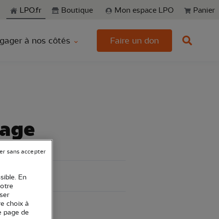
echerche
LPO.fr
Boutique
Mon espace LPO
Panier
gager à nos côtés
Faire un don
nage
er sans accepter
sible. En
votre
ser
re choix à
e page de