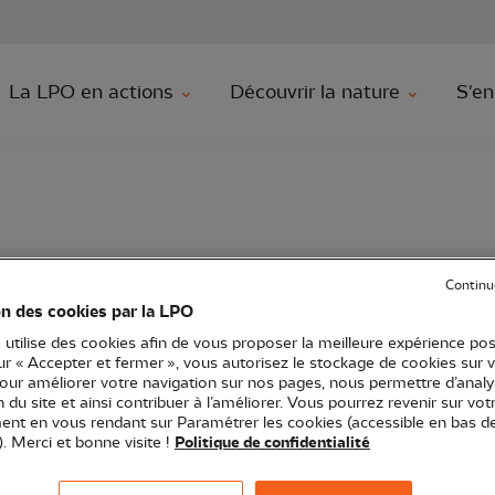
au contenu principal
Aller au menu principal
Aller à la r
La LPO en actions
Découvrir la nature
S'en
kayak
Continu
on des cookies par la LPO
 utilise des cookies afin de vous proposer la meilleure expérience pos
sur « Accepter et fermer », vous autorisez le stockage de cookies sur 
pour améliorer votre navigation sur nos pages, nous permettre d’analy
itou-Charentes
Sortie nature
17 - Charente-Maritime
ion du site et ainsi contribuer à l’améliorer. Vous pourrez revenir sur vot
nt en vous rendant sur Paramétrer les cookies (accessible en bas d
). Merci et bonne visite !
Politique de confidentialité
atrimoine" - Pointe sans fin