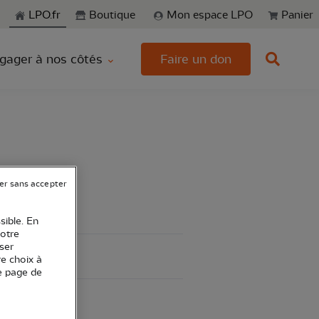
echerche
LPO.fr
Boutique
Mon espace LPO
Panier
gager à nos côtés
Faire un don
er sans accepter
sible. En
votre
ser
re choix à
e page de