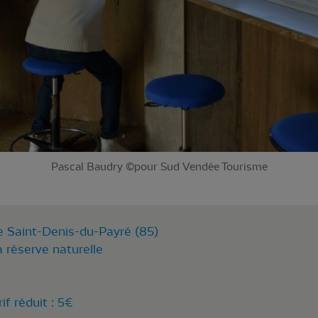
Pascal Baudry ©pour Sud Vendée Tourisme
e Saint-Denis-du-Payré (85)
a réserve naturelle
rif réduit : 5€