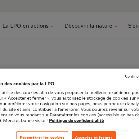
au contenu principal
Aller au menu principal
Aller à la r
La LPO en actions
Découvrir la nature
S'en
es à la réserve
Continu
on des cookies par la LPO
 utilise des cookies afin de vous proposer la meilleure expérience pos
sur « Accepter et fermer », vous autorisez le stockage de cookies sur 
pour améliorer votre navigation sur nos pages, nous permettre d’analy
ion du site et ainsi contribuer à l’améliorer. Vous pourrez revenir sur vot
e Saint-Denis-du-Payré
Sortie nature
85 - Vendée
nt en vous rendant sur Paramétrer les cookies (accessible en bas d
). Merci et bonne visite !
Politique de confidentialité
serve a lieu directement à la Réserve Naturelle où vou
Paramétrer les cookies
Accepter et fermer