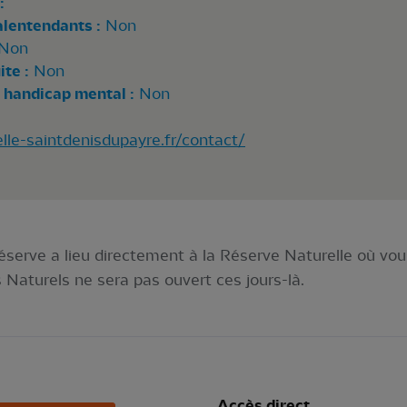
:
alentendants :
Non
Non
te :
Non
 handicap mental :
Non
lle-saintdenisdupayre.fr/contact/
serve a lieu directement à la Réserve Naturelle où vou
 Naturels ne sera pas ouvert ces jours-là.
Accès direct