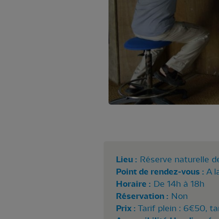
Lieu :
Réserve naturelle d
Point de rendez-vous :
A l
Horaire :
De 14h à 18h
Réservation :
Non
Prix :
Tarif plein : 6€50, ta