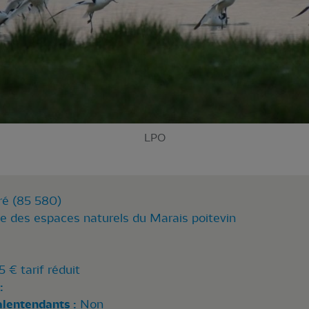
LPO
ré (85 580)
le des espaces naturels du Marais poitevin
5 € tarif réduit
:
alentendants :
Non