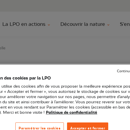
au contenu principal
Aller au menu principal
Aller à la r
La LPO en actions
Découvrir la nature
S'en
elle
ée de la réserve nature
Continu
on des cookies par la LPO
 utilise des cookies afin de vous proposer la meilleure expérience pos
sur « Accepter et fermer », vous autorisez le stockage de cookies sur 
pour améliorer votre navigation sur nos pages, nous permettre d’analy
ion du site et ainsi contribuer à l’améliorer. Vous pourrez revenir sur vot
ves naturelles
Sortie nature
85 - Vendée
nt en vous rendant sur Paramétrer les cookies (accessible en bas d
). Merci et bonne visite !
Politique de confidentialité
n toute quiétude dans de très bonnes conditions.
Paramétrer les cookies
Accepter et fermer