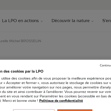
au contenu principal
Aller au menu principal
Aller à la r
La LPO en actions
Découvrir la nature
S'en
aturelle Michel BROSSELIN
dées de la réserve natu
Continu
on des cookies par la LPO
OSSELIN
 utilise des cookies afin de vous proposer la meilleure expérience pos
sur « Accepter et fermer », vous autorisez le stockage de cookies sur 
pour améliorer votre navigation sur nos pages, nous permettre d’analy
ion du site et ainsi contribuer à l’améliorer. Vous pourrez revenir sur vot
nt en vous rendant sur Paramétrer les cookies (accessible en bas d
). Merci et bonne visite !
Politique de confidentialité
Réserves naturelles
Sortie nature
85 - Vendée