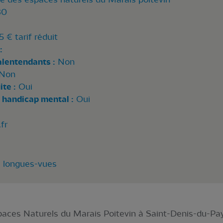
30
5 € tarif réduit
:
alentendants :
Non
Non
te :
Oui
 handicap mental :
Oui
fr
8 longues-vues
ces Naturels du Marais Poitevin à Saint-Denis-du-Payr