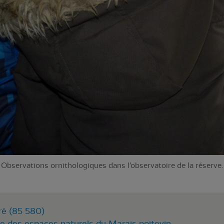
Observations ornithologiques dans l’observatoire de la réserve.
ré (85 580)
le des espaces naturels du Marais poitevin