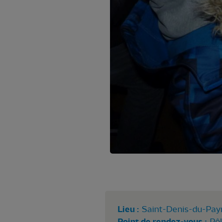
Lieu :
Saint-Denis-du-Pay
Point de rendez-vous :
Pô