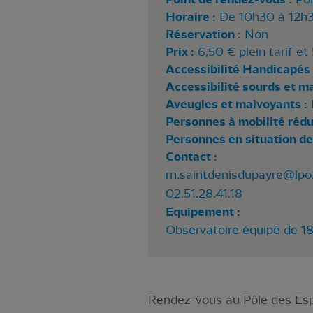
Horaire :
De 10h30 à 12h
Réservation :
Non
Prix :
6,50 € plein tarif et 
Accessibilité Handicapés 
Accessibilité sourds et m
Aveugles et malvoyants :
Personnes à mobilité rédui
Personnes en situation de
Contact :
rn.saintdenisdupayre@lpo.
02.51.28.41.18
Equipement :
Observatoire équipé de 1
Rendez-vous au Pôle des Espa