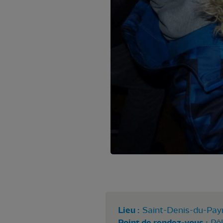
Lieu :
Saint-Denis-du-Pay
Point de rendez-vous :
Pô