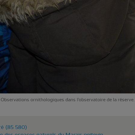
Observations ornithologiques dans l’observatoire de la réserve.
ré (85 580)
le des espaces naturels du Marais poitevin