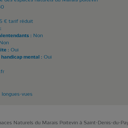
30
5 € tarif réduit
:
alentendants :
Non
Non
te :
Oui
 handicap mental :
Oui
fr
8 longues-vues
ces Naturels du Marais Poitevin à Saint-Denis-du-Payr