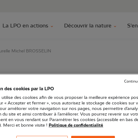
au contenu principal
Aller au menu principal
Aller à la r
La LPO en actions
Découvrir la nature
S'en
aturelle Michel BROSSELIN
dées de la réserve natu
Continu
on des cookies par la LPO
OSSELIN
 utilise des cookies afin de vous proposer la meilleure expérience pos
sur « Accepter et fermer », vous autorisez le stockage de cookies sur 
pour améliorer votre navigation sur nos pages, nous permettre d’analy
ion du site et ainsi contribuer à l’améliorer. Vous pourrez revenir sur vot
nt en vous rendant sur Paramétrer les cookies (accessible en bas d
). Merci et bonne visite !
Politique de confidentialité
aturelles
Sortie nature
85 - Vendée