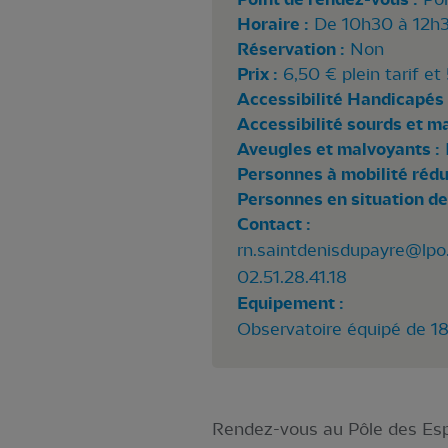
Horaire :
De 10h30 à 12h
Réservation :
Non
Prix :
6,50 € plein tarif et 
Accessibilité Handicapés 
Accessibilité sourds et m
Aveugles et malvoyants :
Personnes à mobilité rédui
Personnes en situation de
Contact :
rn.saintdenisdupayre@lpo.
02.51.28.41.18
Equipement :
Observatoire équipé de 1
Rendez-vous au Pôle des Espa