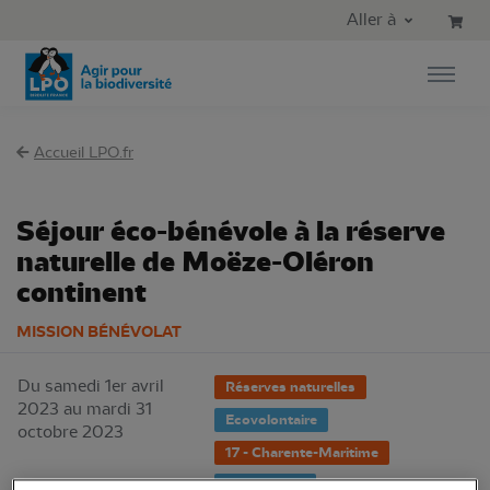
Aller au contenu principal
Aller au menu principal
Aller à
Aller à la recherche
Accueil LPO.fr
Séjour éco-bénévole à la réserve
naturelle de Moëze-Oléron
continent
MISSION BÉNÉVOLAT
Du samedi 1er avril
Réserves naturelles
2023 au mardi 31
Ecovolontaire
octobre 2023
17 - Charente-Maritime
Surveillance