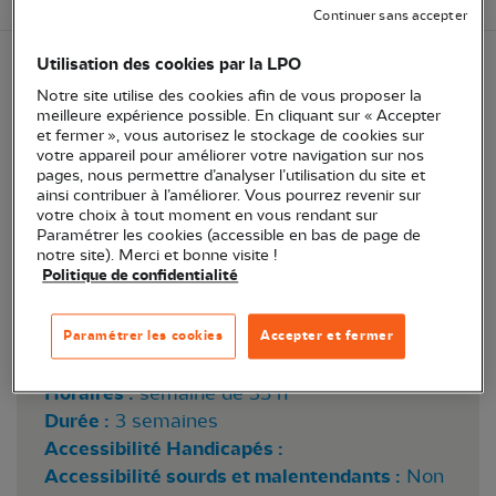
Continuer sans accepter
Utilisation des cookies par la LPO
Participer au quotidien de la réserve naturelle de
Notre site utilise des cookies afin de vous proposer la
meilleure expérience possible. En cliquant sur « Accepter
Moëze-Oléron, partie Continentale
et fermer », vous autorisez le stockage de cookies sur
votre appareil pour améliorer votre navigation sur nos
pages, nous permettre d’analyser l’utilisation du site et
ainsi contribuer à l’améliorer. Vous pourrez revenir sur
votre choix à tout moment en vous rendant sur
Paramétrer les cookies (accessible en bas de page de
notre site). Merci et bonne visite !
@RNNMO/LPO
Politique de confidentialité
Paramétrer les cookies
Accepter et fermer
Lieu :
Saint-Froult (17780)
Horaires :
semaine de 35 h
Durée :
3 semaines
Accessibilité Handicapés :
Accessibilité sourds et malentendants :
Non