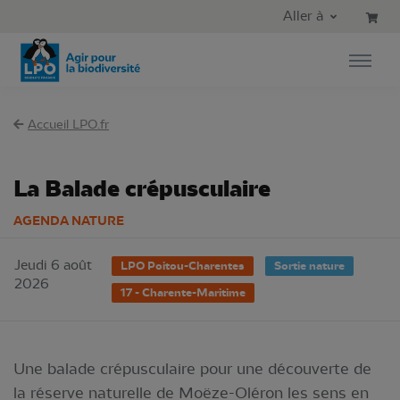
Aller au contenu principal
Aller au menu principal
Aller à
Aller à la recherche
Accueil LPO.fr
La Balade crépusculaire
AGENDA NATURE
Jeudi 6 août
LPO Poitou-Charentes
Sortie nature
2026
17 - Charente-Maritime
Une balade crépusculaire pour une découverte de
la réserve naturelle de Moëze-Oléron les sens en