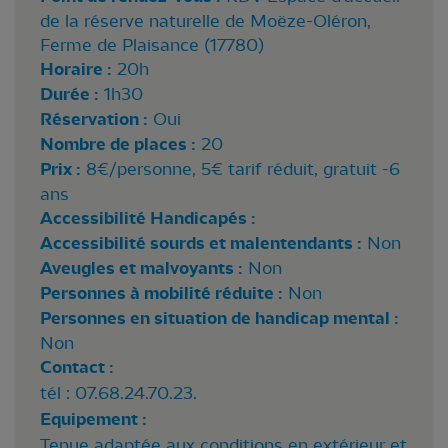
de la réserve naturelle de Moëze-Oléron,
Ferme de Plaisance (17780)
Horaire :
20h
Durée :
1h30
Réservation :
Oui
Nombre de places :
20
Prix :
8€/personne, 5€ tarif réduit, gratuit -6
ans
Accessibilité Handicapés :
Accessibilité sourds et malentendants :
Non
Aveugles et malvoyants :
Non
Personnes à mobilité réduite :
Non
Personnes en situation de handicap mental :
Non
Contact :
tél : 07.68.24.70.23.
Equipement :
Tenue adaptée aux conditions en extérieur et