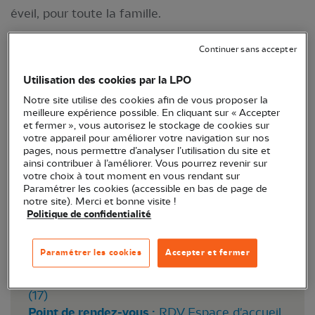
éveil, pour toute la famille.
Continuer sans accepter
Utilisation des cookies par la LPO
Notre site utilise des cookies afin de vous proposer la
meilleure expérience possible. En cliquant sur « Accepter
et fermer », vous autorisez le stockage de cookies sur
votre appareil pour améliorer votre navigation sur nos
pages, nous permettre d’analyser l’utilisation du site et
ainsi contribuer à l’améliorer. Vous pourrez revenir sur
votre choix à tout moment en vous rendant sur
Paramétrer les cookies (accessible en bas de page de
notre site). Merci et bonne visite !
La Balade crépusculaire à la réserve naturelle de
Politique de confidentialité
Moëze-Oléron©RNNMO-LPO
Paramétrer les cookies
Accepter et fermer
Lieu :
Réserve naturelle de Moëze-Oléron
(17)
Point de rendez-vous :
RDV Espace d'accueil