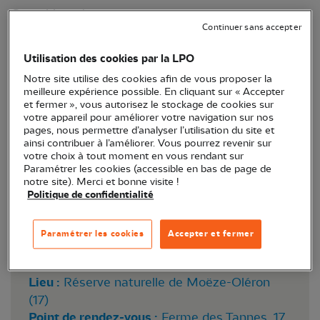
Gorgebleue à miroir.
Continuer sans accepter
Utilisation des cookies par la LPO
Notre site utilise des cookies afin de vous proposer la
meilleure expérience possible. En cliquant sur « Accepter
et fermer », vous autorisez le stockage de cookies sur
votre appareil pour améliorer votre navigation sur nos
pages, nous permettre d’analyser l’utilisation du site et
ainsi contribuer à l’améliorer. Vous pourrez revenir sur
votre choix à tout moment en vous rendant sur
Paramétrer les cookies (accessible en bas de page de
notre site). Merci et bonne visite !
Politique de confidentialité
Au coeur de la réserve naturelle de Moëze-
Oléron ©RNNMO-LPO
Paramétrer les cookies
Accepter et fermer
Lieu :
Réserve naturelle de Moëze-Oléron
(17)
Point de rendez-vous :
Ferme des Tannes, 17