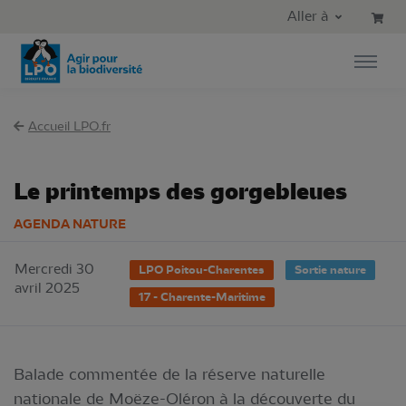
Aller au contenu principal
Aller au menu principal
Aller à
Aller à la recherche
Accueil LPO.fr
Le printemps des gorgebleues
AGENDA NATURE
Mercredi 30
LPO Poitou-Charentes
Sortie nature
avril 2025
17 - Charente-Maritime
Balade commentée de la réserve naturelle
nationale de Moëze-Oléron à la découverte du